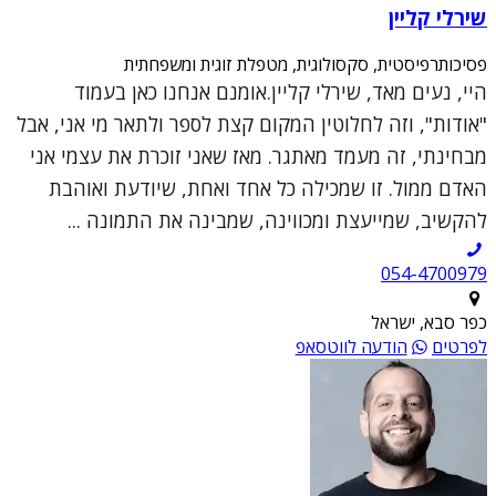
שירלי קליין
פסיכותרפיסטית, סקסולוגית, מטפלת זוגית ומשפחתית
היי, נעים מאד, שירלי קליין.אומנם אנחנו כאן בעמוד
"אודות", וזה לחלוטין המקום קצת לספר ולתאר מי אני, אבל
מבחינתי, זה מעמד מאתגר. מאז שאני זוכרת את עצמי אני
האדם ממול. זו שמכילה כל אחד ואחת, שיודעת ואוהבת
להקשיב, שמייעצת ומכווינה, שמבינה את התמונה ...
054-4700979
כפר סבא, ישראל
לפרטים
הודעה לווטסאפ