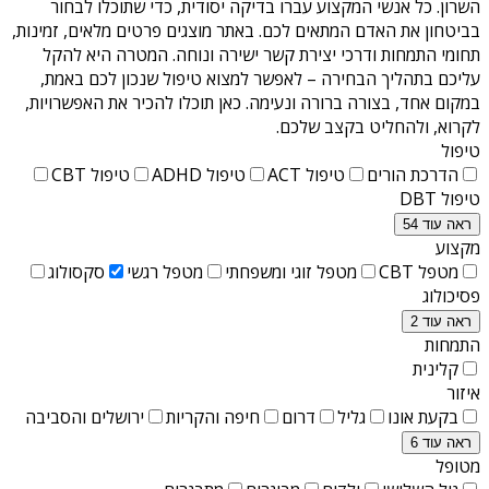
השרון
. כל אנשי המקצוע עברו בדיקה יסודית, כדי שתוכלו לבחור
בביטחון את האדם המתאים לכם. באתר מוצגים פרטים מלאים, זמינות,
תחומי התמחות ודרכי יצירת קשר ישירה ונוחה. המטרה היא להקל
עליכם בתהליך הבחירה – לאפשר למצוא טיפול שנכון לכם באמת,
במקום אחד, בצורה ברורה ונעימה. כאן תוכלו להכיר את האפשרויות,
לקרוא, ולהחליט בקצב שלכם.
טיפול
הדרכת הורים
טיפול ACT
טיפול ADHD
טיפול CBT
טיפול DBT
ראה עוד 54
מקצוע
מטפל CBT
מטפל זוגי ומשפחתי
מטפל רגשי
סקסולוג
פסיכולוג
ראה עוד 2
התמחות
קלינית
איזור
בקעת אונו
גליל
דרום
חיפה והקריות
ירושלים והסביבה
ראה עוד 6
מטופל