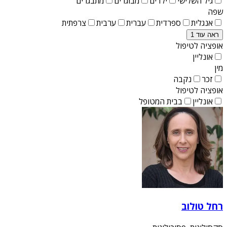
גיל השלישי
ילדים
מבוגרים
מתבגרים
שפה
אנגלית
ספרדית
עברית
ערבית
צרפתית
ראה עוד 1
אופציה לטיפול
אונליין
מין
זכר
נקבה
אופציה לטיפול
אונליין
בבית המטופל
רחל טולוב