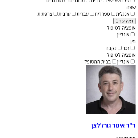
גיל השלישי
ילדים
מבוגרים
מתבגרים
שפה
אנגלית
ספרדית
עברית
ערבית
צרפתית
ראה עוד 1
אופציה לטיפול
אונליין
מין
זכר
נקבה
אופציה לטיפול
אונליין
בבית המטופל
ד"ר איגור גורז'לצן