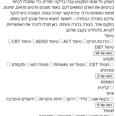
השרון
. כל אנשי המקצוע עברו בדיקה יסודית, כדי שתוכלו לבחור
בביטחון את האדם המתאים לכם. באתר מוצגים פרטים מלאים, זמינות,
תחומי התמחות ודרכי יצירת קשר ישירה ונוחה. המטרה היא להקל
עליכם בתהליך הבחירה – לאפשר למצוא טיפול שנכון לכם באמת,
במקום אחד, בצורה ברורה ונעימה. כאן תוכלו להכיר את האפשרויות,
לקרוא, ולהחליט בקצב שלכם.
טיפול
הדרכת הורים
טיפול ACT
טיפול ADHD
טיפול CBT
טיפול DBT
ראה עוד 54
מקצוע
מטפל CBT
מטפל זוגי ומשפחתי
מטפל רגשי
סקסולוג
פסיכולוג
ראה עוד 2
התמחות
קלינית
איזור
בקעת אונו
גליל
דרום
חיפה והקריות
ירושלים והסביבה
ראה עוד 6
מטופל