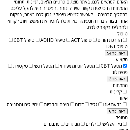
האדם המתאים לכם. באתר מוצגים פרטים מלאים, זמינות, תחומי
התמחות ודרכי יצירת קשר ישירה ונוחה. המטרה היא להקל עליכם
בתהליך הבחירה – לאפשר למצוא טיפול שנכון לכם באמת, במקום
אחד, בצורה ברורה ונעימה. כאן תוכלו להכיר את האפשרויות, לקרוא,
ולהחליט בקצב שלכם.
טיפול
הדרכת הורים
טיפול ACT
טיפול ADHD
טיפול CBT
טיפול DBT
ראה עוד 54
מקצוע
מטפל CBT
מטפל זוגי ומשפחתי
מטפל רגשי
סקסולוג
פסיכולוג
ראה עוד 2
התמחות
קלינית
איזור
בקעת אונו
גליל
דרום
חיפה והקריות
ירושלים והסביבה
ראה עוד 6
מטופל
גיל השלישי
ילדים
מבוגרים
מתבגרים