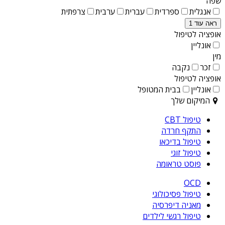
שפה
אנגלית
ספרדית
עברית
ערבית
צרפתית
ראה עוד 1
אופציה לטיפול
אונליין
מין
זכר
נקבה
אופציה לטיפול
אונליין
בבית המטופל
המיקום שלך
טיפול CBT
התקף חרדה
טיפול בדיכאו
טיפול זוגי
פוסט טראומה
OCD
טיפול פסיכולוגי
מאניה דיפרסיה
טיפול רגשי לילדים