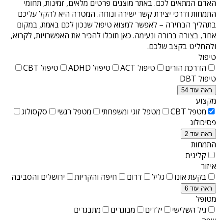
האדם המתאים לכם. באתר מוצגים פרטים מלאים, זמינות, תחומי
התמחות ודרכי יצירת קשר ישירה ונוחה. המטרה היא להקל עליכם
בתהליך הבחירה – לאפשר למצוא טיפול שנכון לכם באמת, במקום
אחד, בצורה ברורה ונעימה. כאן תוכלו להכיר את האפשרויות, לקרוא,
ולהחליט בקצב שלכם.
טיפול
הדרכת הורים
טיפול ACT
טיפול ADHD
טיפול CBT
טיפול DBT
ראה עוד 54
מקצוע
מטפל CBT
מטפל זוגי ומשפחתי
מטפל רגשי
סקסולוג
פסיכולוג
ראה עוד 2
התמחות
קלינית
איזור
בקעת אונו
גליל
דרום
חיפה והקריות
ירושלים והסביבה
ראה עוד 6
מטופל
גיל השלישי
ילדים
מבוגרים
מתבגרים