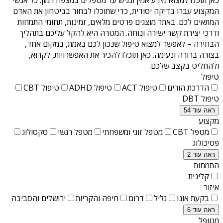
המקצוע עברו בדיקה יסודית, כדי שתוכלו לבחור בביטחון את האדם
המתאים לכם. באתר מוצגים פרטים מלאים, זמינות, תחומי התמחות
ודרכי יצירת קשר ישירה ונוחה. המטרה היא להקל עליכם בתהליך
הבחירה – לאפשר למצוא טיפול שנכון לכם באמת, במקום אחד,
בצורה ברורה ונעימה. כאן תוכלו להכיר את האפשרויות, לקרוא,
ולהחליט בקצב שלכם.
טיפול
הדרכת הורים
טיפול ACT
טיפול ADHD
טיפול CBT
טיפול DBT
ראה עוד 54
מקצוע
מטפל CBT
מטפל זוגי ומשפחתי
מטפל רגשי
סקסולוג
פסיכולוג
ראה עוד 2
התמחות
קלינית
איזור
בקעת אונו
גליל
דרום
חיפה והקריות
ירושלים והסביבה
ראה עוד 6
מטופל