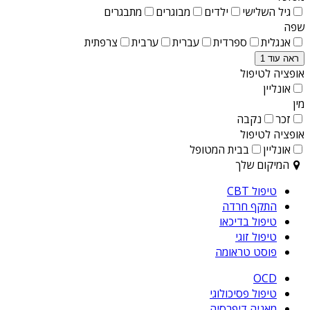
גיל השלישי
ילדים
מבוגרים
מתבגרים
שפה
אנגלית
ספרדית
עברית
ערבית
צרפתית
ראה עוד 1
אופציה לטיפול
אונליין
מין
זכר
נקבה
אופציה לטיפול
אונליין
בבית המטופל
המיקום שלך
טיפול CBT
התקף חרדה
טיפול בדיכאו
טיפול זוגי
פוסט טראומה
OCD
טיפול פסיכולוגי
מאניה דיפרסיה