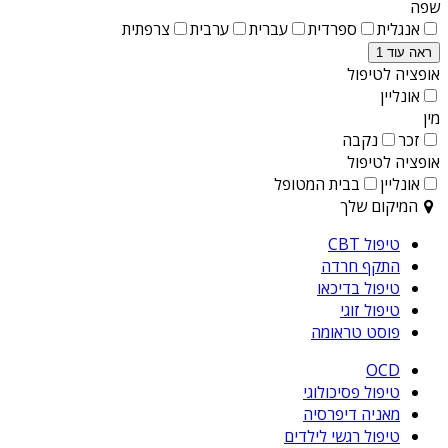
שפה
אנגלית
ספרדית
עברית
ערבית
צרפתית
ראה עוד 1
אופציה לטיפול
אונליין
מין
זכר
נקבה
אופציה לטיפול
אונליין
בבית המטופל
המיקום שלך
טיפול CBT
התקף חרדה
טיפול בדיכאו
טיפול זוגי
פוסט טראומה
OCD
טיפול פסיכולוגי
מאניה דיפרסיה
טיפול רגשי לילדים