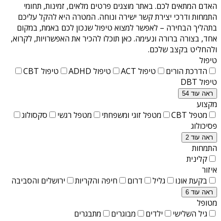
האדם המתאים לכם. באתר מוצגים פרטים מלאים, זמינות, תחומי
התמחות ודרכי יצירת קשר ישירה ונוחה. המטרה היא להקל עליכם
בתהליך הבחירה – לאפשר למצוא טיפול שנכון לכם באמת, במקום
אחד, בצורה ברורה ונעימה. כאן תוכלו להכיר את האפשרויות, לקרוא,
ולהחליט בקצב שלכם.
טיפול
הדרכת הורים
טיפול ACT
טיפול ADHD
טיפול CBT
טיפול DBT
ראה עוד 54
מקצוע
מטפל CBT
מטפל זוגי ומשפחתי
מטפל רגשי
סקסולוג
פסיכולוג
ראה עוד 2
התמחות
קלינית
איזור
בקעת אונו
גליל
דרום
חיפה והקריות
ירושלים והסביבה
ראה עוד 6
מטופל
גיל השלישי
ילדים
מבוגרים
מתבגרים