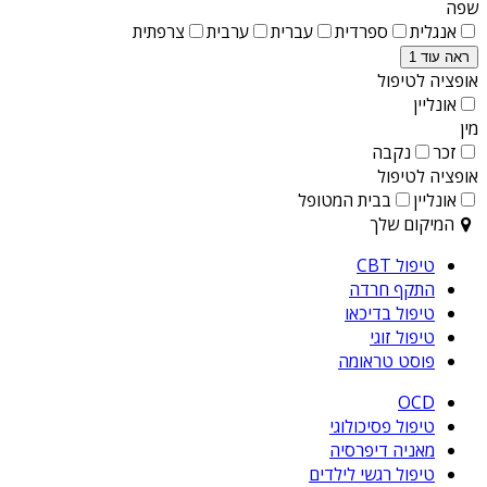
שפה
אנגלית
ספרדית
עברית
ערבית
צרפתית
ראה עוד 1
אופציה לטיפול
אונליין
מין
זכר
נקבה
אופציה לטיפול
אונליין
בבית המטופל
המיקום שלך
טיפול CBT
התקף חרדה
טיפול בדיכאו
טיפול זוגי
פוסט טראומה
OCD
טיפול פסיכולוגי
מאניה דיפרסיה
טיפול רגשי לילדים