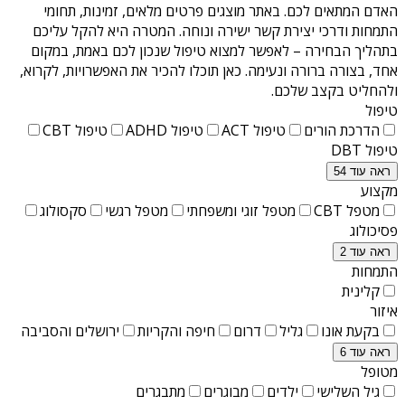
האדם המתאים לכם. באתר מוצגים פרטים מלאים, זמינות, תחומי
התמחות ודרכי יצירת קשר ישירה ונוחה. המטרה היא להקל עליכם
בתהליך הבחירה – לאפשר למצוא טיפול שנכון לכם באמת, במקום
אחד, בצורה ברורה ונעימה. כאן תוכלו להכיר את האפשרויות, לקרוא,
ולהחליט בקצב שלכם.
טיפול
הדרכת הורים
טיפול ACT
טיפול ADHD
טיפול CBT
טיפול DBT
ראה עוד 54
מקצוע
מטפל CBT
מטפל זוגי ומשפחתי
מטפל רגשי
סקסולוג
פסיכולוג
ראה עוד 2
התמחות
קלינית
איזור
בקעת אונו
גליל
דרום
חיפה והקריות
ירושלים והסביבה
ראה עוד 6
מטופל
גיל השלישי
ילדים
מבוגרים
מתבגרים