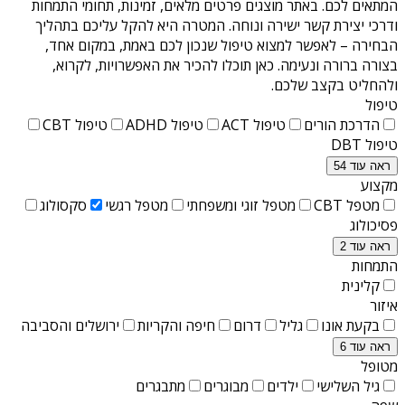
המתאים לכם. באתר מוצגים פרטים מלאים, זמינות, תחומי התמחות
ודרכי יצירת קשר ישירה ונוחה. המטרה היא להקל עליכם בתהליך
הבחירה – לאפשר למצוא טיפול שנכון לכם באמת, במקום אחד,
בצורה ברורה ונעימה. כאן תוכלו להכיר את האפשרויות, לקרוא,
ולהחליט בקצב שלכם.
טיפול
הדרכת הורים
טיפול ACT
טיפול ADHD
טיפול CBT
טיפול DBT
ראה עוד 54
מקצוע
מטפל CBT
מטפל זוגי ומשפחתי
מטפל רגשי
סקסולוג
פסיכולוג
ראה עוד 2
התמחות
קלינית
איזור
בקעת אונו
גליל
דרום
חיפה והקריות
ירושלים והסביבה
ראה עוד 6
מטופל
גיל השלישי
ילדים
מבוגרים
מתבגרים