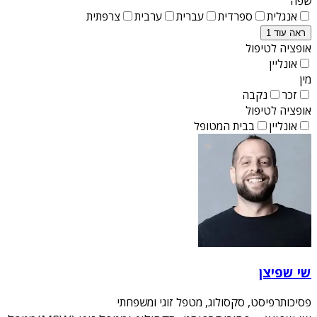
שפה
אנגלית
ספרדית
עברית
ערבית
צרפתית
ראה עוד 1
אופציה לטיפול
אונליין
מין
זכר
נקבה
אופציה לטיפול
אונליין
בבית המטופל
שי שפיצן
פסיכותרפיסט, סקסולוג, מטפל זוגי ומשפחתי