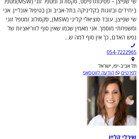
שי שפיצן – פסיכותרפיסט, סקסולוג ומטפל זוגי (MSW)מטפל
ביחידים ובזוגות בקליניקה בתל-אביב וכן בטיפול אונליין. אני
שי שפיצן, עובד סוציאלי קליני (MSW), סקסולוג ומטפל זוגי
ומשפחתי מוסמך. אני מאמין שכמו שאין סוף לווריאציות של
נפש האדם, כך אין סוף למה ש...
054-7222965
תל אביב-יפו, ישראל
לפרטים
הודעה לווטסאפ
שירלי קליין