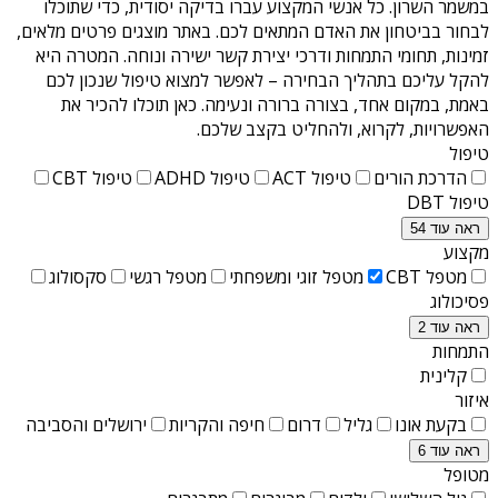
במשמר השרון
. כל אנשי המקצוע עברו בדיקה יסודית, כדי שתוכלו
לבחור בביטחון את האדם המתאים לכם. באתר מוצגים פרטים מלאים,
זמינות, תחומי התמחות ודרכי יצירת קשר ישירה ונוחה. המטרה היא
להקל עליכם בתהליך הבחירה – לאפשר למצוא טיפול שנכון לכם
באמת, במקום אחד, בצורה ברורה ונעימה. כאן תוכלו להכיר את
האפשרויות, לקרוא, ולהחליט בקצב שלכם.
טיפול
הדרכת הורים
טיפול ACT
טיפול ADHD
טיפול CBT
טיפול DBT
ראה עוד 54
מקצוע
מטפל CBT
מטפל זוגי ומשפחתי
מטפל רגשי
סקסולוג
פסיכולוג
ראה עוד 2
התמחות
קלינית
איזור
בקעת אונו
גליל
דרום
חיפה והקריות
ירושלים והסביבה
ראה עוד 6
מטופל