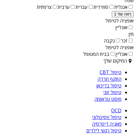
שפה
אנגלית
ספרדית
עברית
ערבית
צרפתית
ראה עוד 1
אופציה לטיפול
אונליין
מין
זכר
נקבה
אופציה לטיפול
אונליין
בבית המטופל
המיקום שלך
טיפול CBT
התקף חרדה
טיפול בדיכאו
טיפול זוגי
פוסט טראומה
OCD
טיפול פסיכולוגי
מאניה דיפרסיה
טיפול רגשי לילדים