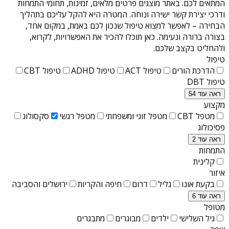
המתאים לכם. באתר מוצגים פרטים מלאים, זמינות, תחומי התמחות
ודרכי יצירת קשר ישירה ונוחה. המטרה היא להקל עליכם בתהליך
הבחירה – לאפשר למצוא טיפול שנכון לכם באמת, במקום אחד,
בצורה ברורה ונעימה. כאן תוכלו להכיר את האפשרויות, לקרוא,
ולהחליט בקצב שלכם.
טיפול
הדרכת הורים
טיפול ACT
טיפול ADHD
טיפול CBT
טיפול DBT
ראה עוד 54
מקצוע
מטפל CBT
מטפל זוגי ומשפחתי
מטפל רגשי
סקסולוג
פסיכולוג
ראה עוד 2
התמחות
קלינית
איזור
בקעת אונו
גליל
דרום
חיפה והקריות
ירושלים והסביבה
ראה עוד 6
מטופל
גיל השלישי
ילדים
מבוגרים
מתבגרים