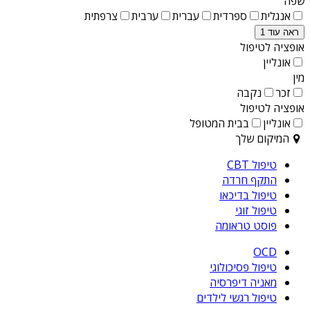
שפה
אנגלית
ספרדית
עברית
ערבית
צרפתית
ראה עוד 1
אופציה לטיפול
אונליין
מין
זכר
נקבה
אופציה לטיפול
אונליין
בבית המטופל
המיקום שלך
טיפול CBT
התקף חרדה
טיפול בדיכאו
טיפול זוגי
פוסט טראומה
OCD
טיפול פסיכולוגי
מאניה דיפרסיה
טיפול רגשי לילדים