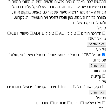
המתאים לכם. באתר מוצגים פרטים מלאים, זמינות, תחומי התמחות
ודרכי יצירת קשר ישירה ונוחה. המטרה היא להקל עליכם בתהליך
הבחירה – לאפשר למצוא טיפול שנכון לכם באמת, במקום אחד,
בצורה ברורה ונעימה. כאן תוכלו להכיר את האפשרויות, לקרוא,
ולהחליט בקצב שלכם.
טיפול
הדרכת הורים
טיפול ACT
טיפול ADHD
טיפול CBT
טיפול DBT
ראה עוד 54
מקצוע
מטפל CBT
מטפל זוגי ומשפחתי
מטפל רגשי
סקסולוג
פסיכולוג
ראה עוד 2
התמחות
קלינית
איזור
בקעת אונו
גליל
דרום
חיפה והקריות
ירושלים והסביבה
ראה עוד 6
מטופל
גיל השלישי
ילדים
מבוגרים
מתבגרים