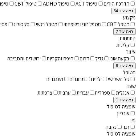
הדרכת הורים
טיפול ACT
טיפול ADHD
טיפול CBT
טיפול T
ראה עוד 54
מקצוע
מטפל CBT
מטפל זוגי ומשפחתי
מטפל רגשי
סקסולוג
פסיכ
ראה עוד 2
התמחות
קלינית
איזור
בקעת אונו
גליל
דרום
חיפה והקריות
ירושלים והסביבה
ראה עוד 6
מטופל
גיל השלישי
ילדים
מבוגרים
מתבגרים
שפה
אנגלית
ספרדית
עברית
ערבית
צרפתית
ראה עוד 1
אופציה לטיפול
אונליין
מין
זכר
נקבה
אופציה לטיפול