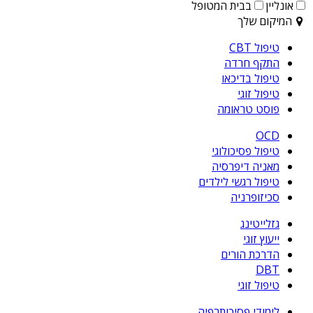
אונליין
בבית המטופל
המיקום שלך
טיפול CBT
התקף חרדה
טיפול בדיכאו
טיפול זוגי
פוסט טראומה
OCD
טיפול פסיכולוגי
מאניה דיפרסיה
טיפול רגשי לילדים
סכיזופרניה
גזלייטינג
ייעוץ זוגי
הדרכת הורים
DBT
טיפול זוגי
לימודי פסיכותרפיה