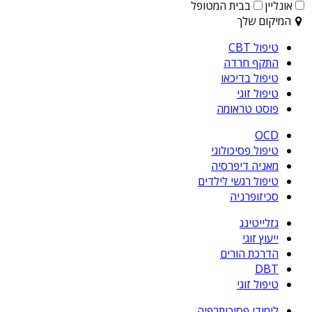
אונליין
בבית המטופל
המיקום שלך
טיפול CBT
התקף חרדה
טיפול בדיכאו
טיפול זוגי
פוסט טראומה
OCD
טיפול פסיכולוגי
מאניה דיפרסיה
טיפול רגשי לילדים
סכיזופרניה
גזלייטינג
ייעוץ זוגי
הדרכת הורים
DBT
טיפול זוגי
לימודי פסיכותרפיה