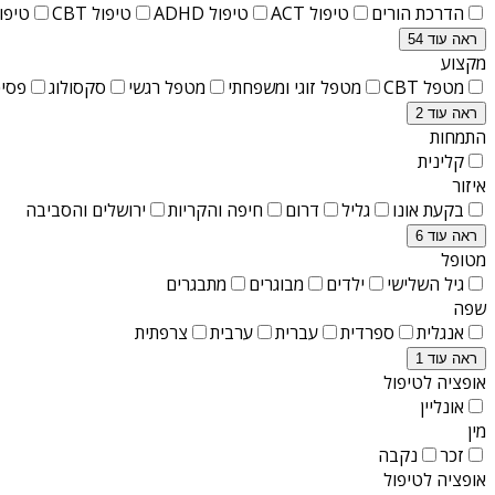
הדרכת הורים
טיפול ACT
טיפול ADHD
טיפול CBT
טיפול T
ראה עוד 54
מקצוע
מטפל CBT
מטפל זוגי ומשפחתי
מטפל רגשי
סקסולוג
פסיכ
ראה עוד 2
התמחות
קלינית
איזור
בקעת אונו
גליל
דרום
חיפה והקריות
ירושלים והסביבה
ראה עוד 6
מטופל
גיל השלישי
ילדים
מבוגרים
מתבגרים
שפה
אנגלית
ספרדית
עברית
ערבית
צרפתית
ראה עוד 1
אופציה לטיפול
אונליין
מין
זכר
נקבה
אופציה לטיפול