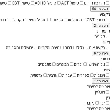
הדרכת הורים
טיפול ACT
טיפול ADHD
טיפול CBT
טיפול T
ראה עוד 54
מקצוע
מטפל CBT
מטפל זוגי ומשפחתי
מטפל רגשי
סקסולוג
פסיכ
ראה עוד 2
התמחות
קלינית
איזור
בקעת אונו
גליל
דרום
חיפה והקריות
ירושלים והסביבה
ראה עוד 6
מטופל
גיל השלישי
ילדים
מבוגרים
מתבגרים
שפה
אנגלית
ספרדית
עברית
ערבית
צרפתית
ראה עוד 1
אופציה לטיפול
אונליין
מין
זכר
נקבה
אופציה לטיפול