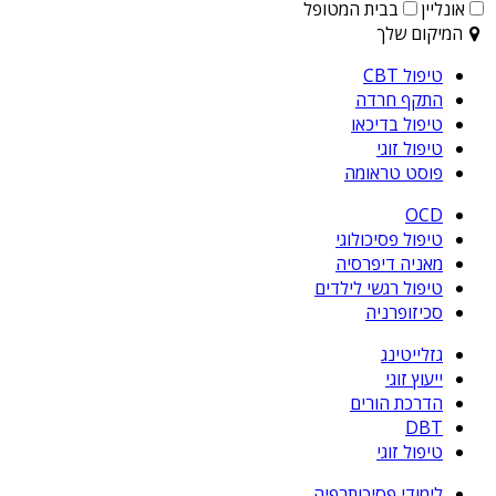
אונליין
בבית המטופל
המיקום שלך
טיפול CBT
התקף חרדה
טיפול בדיכאו
טיפול זוגי
פוסט טראומה
OCD
טיפול פסיכולוגי
מאניה דיפרסיה
טיפול רגשי לילדים
סכיזופרניה
גזלייטינג
ייעוץ זוגי
הדרכת הורים
DBT
טיפול זוגי
לימודי פסיכותרפיה