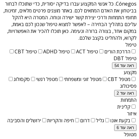
Cónegos
. כל אנשי המקצוע עברו בדיקה יסודית, כדי שתוכלו לבחור
בביטחון את האדם המתאים לכם. באתר מוצגים פרטים מלאים, זמינות,
תחומי התמחות ודרכי יצירת קשר ישירה ונוחה. המטרה היא להקל
עליכם בתהליך הבחירה – לאפשר למצוא טיפול שנכון לכם באמת,
במקום אחד, בצורה ברורה ונעימה. כאן תוכלו להכיר את האפשרויות,
לקרוא, ולהחליט בקצב שלכם.
טיפול
הדרכת הורים
טיפול ACT
טיפול ADHD
טיפול CBT
טיפול DBT
ראה עוד 54
מקצוע
מטפל CBT
מטפל זוגי ומשפחתי
מטפל רגשי
סקסולוג
פסיכולוג
ראה עוד 2
התמחות
קלינית
איזור
בקעת אונו
גליל
דרום
חיפה והקריות
ירושלים והסביבה
ראה עוד 6
מטופל