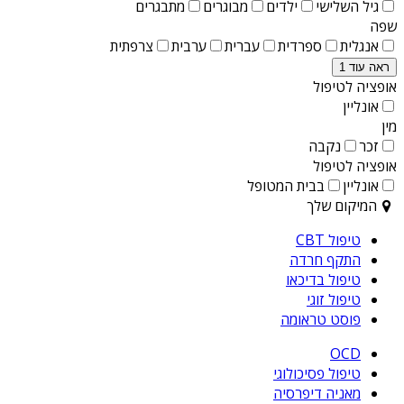
גיל השלישי
ילדים
מבוגרים
מתבגרים
שפה
אנגלית
ספרדית
עברית
ערבית
צרפתית
ראה עוד 1
אופציה לטיפול
אונליין
מין
זכר
נקבה
אופציה לטיפול
אונליין
בבית המטופל
המיקום שלך
טיפול CBT
התקף חרדה
טיפול בדיכאו
טיפול זוגי
פוסט טראומה
OCD
טיפול פסיכולוגי
מאניה דיפרסיה