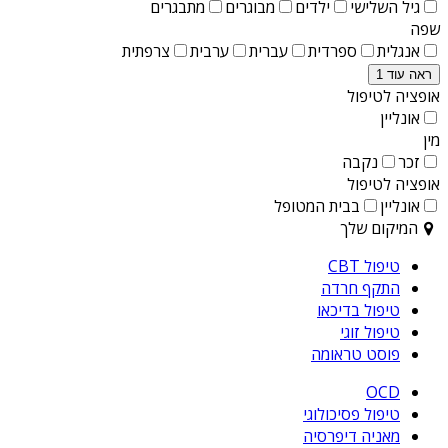
גיל השלישי
ילדים
מבוגרים
מתבגרים
שפה
אנגלית
ספרדית
עברית
ערבית
צרפתית
ראה עוד 1
אופציה לטיפול
אונליין
מין
זכר
נקבה
אופציה לטיפול
אונליין
בבית המטופל
המיקום שלך
טיפול CBT
התקף חרדה
טיפול בדיכאו
טיפול זוגי
פוסט טראומה
OCD
טיפול פסיכולוגי
מאניה דיפרסיה