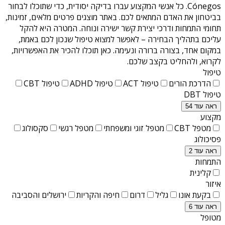
Cónegos
. כל אנשי המקצוע עברו בדיקה יסודית, כדי שתוכלו לבחור
בביטחון את האדם המתאים לכם. באתר מוצגים פרטים מלאים, זמינות,
תחומי התמחות ודרכי יצירת קשר ישירה ונוחה. המטרה היא להקל
עליכם בתהליך הבחירה – לאפשר למצוא טיפול שנכון לכם באמת,
במקום אחד, בצורה ברורה ונעימה. כאן תוכלו להכיר את האפשרויות,
לקרוא, ולהחליט בקצב שלכם.
טיפול
הדרכת הורים
טיפול ACT
טיפול ADHD
טיפול CBT
טיפול DBT
ראה עוד 54
מקצוע
מטפל CBT
מטפל זוגי ומשפחתי
מטפל רגשי
סקסולוג
פסיכולוג
ראה עוד 2
התמחות
קלינית
איזור
בקעת אונו
גליל
דרום
חיפה והקריות
ירושלים והסביבה
ראה עוד 6
מטופל