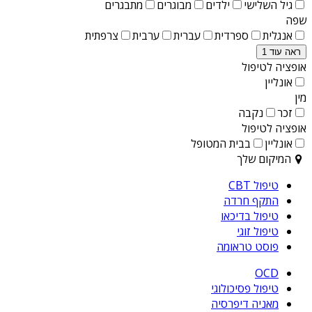
גיל השלישי
ילדים
מבוגרים
מתבגרים
שפה
אנגלית
ספרדית
עברית
ערבית
צרפתית
ראה עוד 1
אופציה לטיפול
אונליין
מין
זכר
נקבה
אופציה לטיפול
אונליין
בבית המטופל
המיקום שלך
טיפול CBT
התקף חרדה
טיפול בדיכאו
טיפול זוגי
פוסט טראומה
OCD
טיפול פסיכולוגי
מאניה דיפרסיה