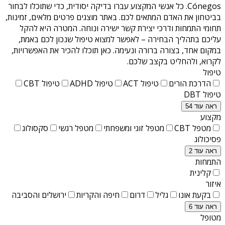
Cónegos
. כל אנשי המקצוע עברו בדיקה יסודית, כדי שתוכלו לבחור
בביטחון את האדם המתאים לכם. באתר מוצגים פרטים מלאים, זמינות,
תחומי התמחות ודרכי יצירת קשר ישירה ונוחה. המטרה היא להקל
עליכם בתהליך הבחירה – לאפשר למצוא טיפול שנכון לכם באמת,
במקום אחד, בצורה ברורה ונעימה. כאן תוכלו להכיר את האפשרויות,
לקרוא, ולהחליט בקצב שלכם.
טיפול
הדרכת הורים
טיפול ACT
טיפול ADHD
טיפול CBT
טיפול DBT
ראה עוד 54
מקצוע
מטפל CBT
מטפל זוגי ומשפחתי
מטפל רגשי
סקסולוג
פסיכולוג
ראה עוד 2
התמחות
קלינית
איזור
בקעת אונו
גליל
דרום
חיפה והקריות
ירושלים והסביבה
ראה עוד 6
מטופל