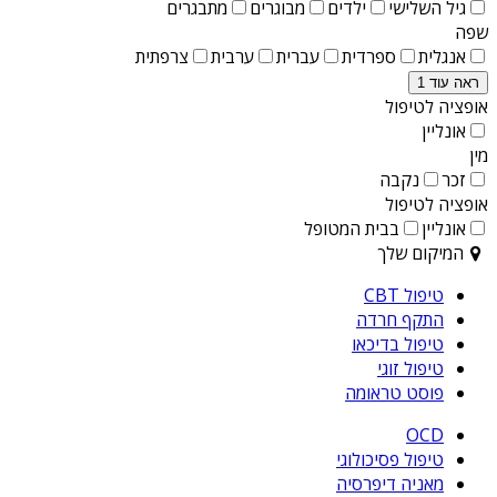
גיל השלישי
ילדים
מבוגרים
מתבגרים
שפה
אנגלית
ספרדית
עברית
ערבית
צרפתית
ראה עוד 1
אופציה לטיפול
אונליין
מין
זכר
נקבה
אופציה לטיפול
אונליין
בבית המטופל
המיקום שלך
טיפול CBT
התקף חרדה
טיפול בדיכאו
טיפול זוגי
פוסט טראומה
OCD
טיפול פסיכולוגי
מאניה דיפרסיה