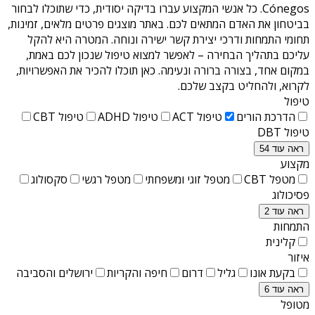
Cónegos
. כל אנשי המקצוע עברו בדיקה יסודית, כדי שתוכלו לבחור
בביטחון את האדם המתאים לכם. באתר מוצגים פרטים מלאים, זמינות,
תחומי התמחות ודרכי יצירת קשר ישירה ונוחה. המטרה היא להקל
עליכם בתהליך הבחירה – לאפשר למצוא טיפול שנכון לכם באמת,
במקום אחד, בצורה ברורה ונעימה. כאן תוכלו להכיר את האפשרויות,
לקרוא, ולהחליט בקצב שלכם.
טיפול
הדרכת הורים
טיפול ACT
טיפול ADHD
טיפול CBT
טיפול DBT
ראה עוד 54
מקצוע
מטפל CBT
מטפל זוגי ומשפחתי
מטפל רגשי
סקסולוג
פסיכולוג
ראה עוד 2
התמחות
קלינית
איזור
בקעת אונו
גליל
דרום
חיפה והקריות
ירושלים והסביבה
ראה עוד 6
מטופל