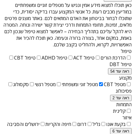
כאן תוכלו למצוא מידע אמין ונגיש על
מטפלים זוגיים ומשפחתיים
במודיעין מכבים רעות
. כל אנשי המקצוע עברו בדיקה יסודית, כדי
שתוכלו לבחור בביטחון את האדם המתאים לכם. באתר מוצגים פרטים
מלאים, זמינות, תחומי התמחות ודרכי יצירת קשר ישירה ונוחה. המטרה
היא להקל עליכם בתהליך הבחירה – לאפשר למצוא טיפול שנכון לכם
באמת, במקום אחד, בצורה ברורה ונעימה. כאן תוכלו להכיר את
האפשרויות, לקרוא, ולהחליט בקצב שלכם.
טיפול
הדרכת הורים
טיפול ACT
טיפול ADHD
טיפול CBT
טיפול DBT
ראה עוד 54
מקצוע
מטפל CBT
מטפל זוגי ומשפחתי
מטפל רגשי
סקסולוג
פסיכולוג
ראה עוד 2
התמחות
קלינית
איזור
בקעת אונו
גליל
דרום
חיפה והקריות
ירושלים והסביבה
ראה עוד 6