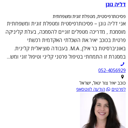
דליה גונן
פסיכותרפיסטית, מטפלת זוגית ומשפחתית
אני דליה גונן – פסיכותרפיסטית ומטפלת זוגית ומשפחתית
מוסמכת , מדריכה מטפלים זוגיים להסמכה, בעלת קליניקה
פרטית בכוכב יאיר.את השכלתי האקדמית רכשתי
באוניברסיטת בר אילן, M.A. בעבודה סוציאלית קלינית.
במסגרת זו התמחתי בטיפול פרטני קליני וטיפול זוגי ומש...
052-4056929
כוכב יאיר צור יגאל, ישראל
לפרטים
הודעה לווטסאפ