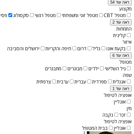
ראה עוד 54
מקצוע
מטפל CBT
מטפל זוגי ומשפחתי
מטפל רגשי
סקסולוג
פסיכ
ראה עוד 2
התמחות
קלינית
איזור
בקעת אונו
גליל
דרום
חיפה והקריות
ירושלים והסביבה
ראה עוד 6
מטופל
גיל השלישי
ילדים
מבוגרים
מתבגרים
שפה
אנגלית
ספרדית
עברית
ערבית
צרפתית
ראה עוד 1
אופציה לטיפול
אונליין
מין
זכר
נקבה
אופציה לטיפול
אונליין
בבית המטופל