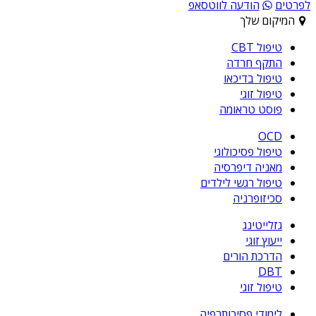
לפרטים
הודעה לווטסאפ
המיקום שלך
טיפול CBT
התקף חרדה
טיפול בדיכאו
טיפול זוגי
פוסט טראומה
OCD
טיפול פסיכולוגי
מאניה דיפרסיה
טיפול רגשי לילדים
סכיזופרניה
גזלייטינג
ייעוץ זוגי
הדרכת הורים
DBT
טיפול זוגי
לימודי פסיכותרפיה