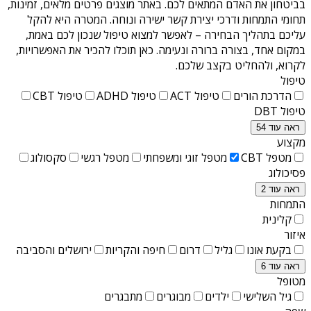
בביטחון את האדם המתאים לכם. באתר מוצגים פרטים מלאים, זמינות,
תחומי התמחות ודרכי יצירת קשר ישירה ונוחה. המטרה היא להקל
עליכם בתהליך הבחירה – לאפשר למצוא טיפול שנכון לכם באמת,
במקום אחד, בצורה ברורה ונעימה. כאן תוכלו להכיר את האפשרויות,
לקרוא, ולהחליט בקצב שלכם.
טיפול
הדרכת הורים
טיפול ACT
טיפול ADHD
טיפול CBT
טיפול DBT
ראה עוד 54
מקצוע
מטפל CBT
מטפל זוגי ומשפחתי
מטפל רגשי
סקסולוג
פסיכולוג
ראה עוד 2
התמחות
קלינית
איזור
בקעת אונו
גליל
דרום
חיפה והקריות
ירושלים והסביבה
ראה עוד 6
מטופל
גיל השלישי
ילדים
מבוגרים
מתבגרים