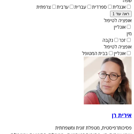
שפה
אנגלית
ספרדית
עברית
ערבית
צרפתית
ראה עוד 1
אופציה לטיפול
אונליין
מין
זכר
נקבה
אופציה לטיפול
אונליין
בבית המטופל
אירית רן
פסיכותרפיסטית, מטפלת זוגית ומשפחתית