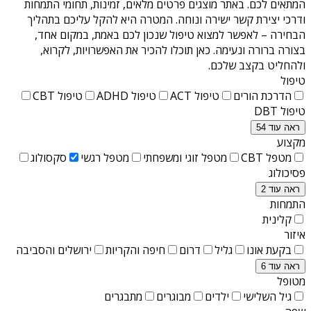
המתאים לכם. באתר מוצגים פרטים מלאים, זמינות, תחומי התמחות
ודרכי יצירת קשר ישירה ונוחה. המטרה היא להקל עליכם בתהליך
הבחירה – לאפשר למצוא טיפול שנכון לכם באמת, במקום אחד,
בצורה ברורה ונעימה. כאן תוכלו להכיר את האפשרויות, לקרוא,
ולהחליט בקצב שלכם.
טיפול
הדרכת הורים
טיפול ACT
טיפול ADHD
טיפול CBT
טיפול DBT
ראה עוד 54
מקצוע
מטפל CBT
מטפל זוגי ומשפחתי
מטפל רגשי
סקסולוג
פסיכולוג
ראה עוד 2
התמחות
קלינית
איזור
בקעת אונו
גליל
דרום
חיפה והקריות
ירושלים והסביבה
ראה עוד 6
מטופל
גיל השלישי
ילדים
מבוגרים
מתבגרים