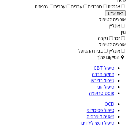
שפה
אנגלית
ספרדית
עברית
ערבית
צרפתית
ראה עוד 1
אופציה לטיפול
אונליין
מין
זכר
נקבה
אופציה לטיפול
אונליין
בבית המטופל
המיקום שלך
טיפול CBT
התקף חרדה
טיפול בדיכאו
טיפול זוגי
פוסט טראומה
OCD
טיפול פסיכולוגי
מאניה דיפרסיה
טיפול רגשי לילדים