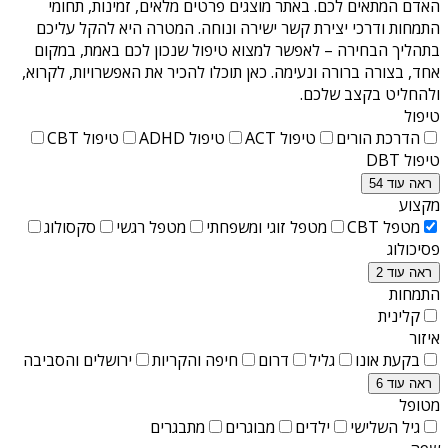
האדם המתאים לכם. באתר מוצגים פרטים מלאים, זמינות, תחומי
התמחות ודרכי יצירת קשר ישירה ונוחה. המטרה היא להקל עליכם
בתהליך הבחירה – לאפשר למצוא טיפול שנכון לכם באמת, במקום
אחד, בצורה ברורה ונעימה. כאן תוכלו להכיר את האפשרויות, לקרוא,
ולהחליט בקצב שלכם.
טיפול
הדרכת הורים
טיפול ACT
טיפול ADHD
טיפול CBT
טיפול DBT
ראה עוד 54
מקצוע
מטפל CBT
מטפל זוגי ומשפחתי
מטפל רגשי
סקסולוג
פסיכולוג
ראה עוד 2
התמחות
קלינית
איזור
בקעת אונו
גליל
דרום
חיפה והקריות
ירושלים והסביבה
ראה עוד 6
מטופל
גיל השלישי
ילדים
מבוגרים
מתבגרים