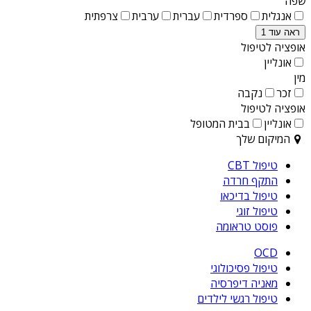
שפה
אנגלית
ספרדית
עברית
ערבית
צרפתית
ראה עוד 1
אופציה לטיפול
אונליין
מין
זכר
נקבה
אופציה לטיפול
אונליין
בבית המטופל
המיקום שלך
טיפול CBT
התקף חרדה
טיפול בדיכאו
טיפול זוגי
פוסט טראומה
OCD
טיפול פסיכולוגי
מאניה דיפרסיה
טיפול רגשי לילדים