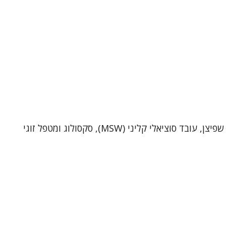
שי שפיצן – פסיכותרפיסט, סקסולוג ומטפל זוגי (MSW)מטפל ביחידים ובזוגות בקליניקה בתל-אביב וכן בטיפול אונליין. אני שי שפיצן, עובד סוציאלי קליני (MSW), סקסולוג ומטפל זוגי