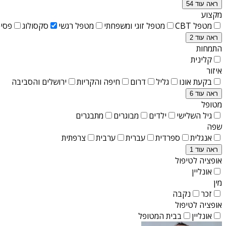
ראה עוד 54
מקצוע
מטפל CBT
מטפל זוגי ומשפחתי
מטפל רגשי
סקסולוג
פסיכ
ראה עוד 2
התמחות
קלינית
איזור
בקעת אונו
גליל
דרום
חיפה והקריות
ירושלים והסביבה
ראה עוד 6
מטופל
גיל השלישי
ילדים
מבוגרים
מתבגרים
שפה
אנגלית
ספרדית
עברית
ערבית
צרפתית
ראה עוד 1
אופציה לטיפול
אונליין
מין
זכר
נקבה
אופציה לטיפול
אונליין
בבית המטופל