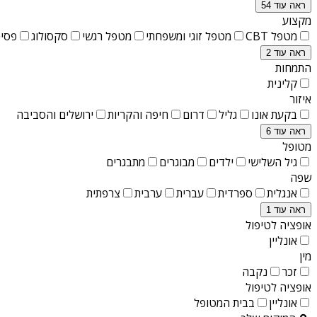
ראה עוד 54
מקצוע
מטפל CBT
מטפל זוגי ומשפחתי
מטפל רגשי
סקסולוג
פסיכ
ראה עוד 2
התמחות
קלינית
איזור
בקעת אונו
גליל
דרום
חיפה והקריות
ירושלים והסביבה
ראה עוד 6
מטופל
גיל השלישי
ילדים
מבוגרים
מתבגרים
שפה
אנגלית
ספרדית
עברית
ערבית
צרפתית
ראה עוד 1
אופציה לטיפול
אונליין
מין
זכר
נקבה
אופציה לטיפול
אונליין
בבית המטופל