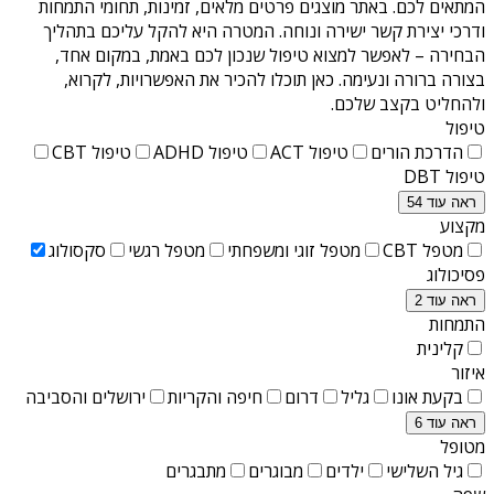
המתאים לכם. באתר מוצגים פרטים מלאים, זמינות, תחומי התמחות
ודרכי יצירת קשר ישירה ונוחה. המטרה היא להקל עליכם בתהליך
הבחירה – לאפשר למצוא טיפול שנכון לכם באמת, במקום אחד,
בצורה ברורה ונעימה. כאן תוכלו להכיר את האפשרויות, לקרוא,
ולהחליט בקצב שלכם.
טיפול
הדרכת הורים
טיפול ACT
טיפול ADHD
טיפול CBT
טיפול DBT
ראה עוד 54
מקצוע
מטפל CBT
מטפל זוגי ומשפחתי
מטפל רגשי
סקסולוג
פסיכולוג
ראה עוד 2
התמחות
קלינית
איזור
בקעת אונו
גליל
דרום
חיפה והקריות
ירושלים והסביבה
ראה עוד 6
מטופל
גיל השלישי
ילדים
מבוגרים
מתבגרים