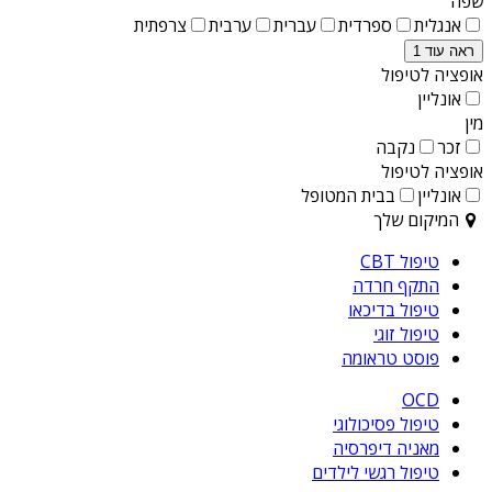
שפה
אנגלית
ספרדית
עברית
ערבית
צרפתית
ראה עוד 1
אופציה לטיפול
אונליין
מין
זכר
נקבה
אופציה לטיפול
אונליין
בבית המטופל
המיקום שלך
טיפול CBT
התקף חרדה
טיפול בדיכאו
טיפול זוגי
פוסט טראומה
OCD
טיפול פסיכולוגי
מאניה דיפרסיה
טיפול רגשי לילדים