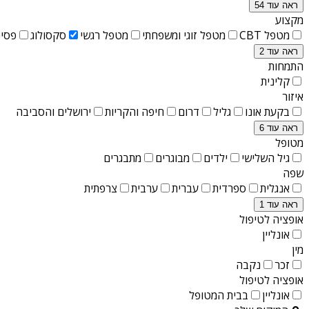
ראה עוד 54
מקצוע
מטפל CBT
מטפל זוגי ומשפחתי
מטפל רגשי
סקסולוג
פסיכ
ראה עוד 2
התמחות
קלינית
איזור
בקעת אונו
גליל
דרום
חיפה והקריות
ירושלים והסביבה
ראה עוד 6
מטופל
גיל השלישי
ילדים
מבוגרים
מתבגרים
שפה
אנגלית
ספרדית
עברית
ערבית
צרפתית
ראה עוד 1
אופציה לטיפול
אונליין
מין
זכר
נקבה
אופציה לטיפול
אונליין
בבית המטופל