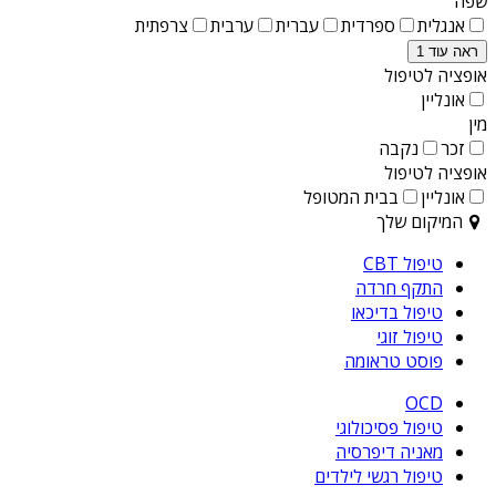
שפה
אנגלית
ספרדית
עברית
ערבית
צרפתית
ראה עוד 1
אופציה לטיפול
אונליין
מין
זכר
נקבה
אופציה לטיפול
אונליין
בבית המטופל
המיקום שלך
טיפול CBT
התקף חרדה
טיפול בדיכאו
טיפול זוגי
פוסט טראומה
OCD
טיפול פסיכולוגי
מאניה דיפרסיה
טיפול רגשי לילדים