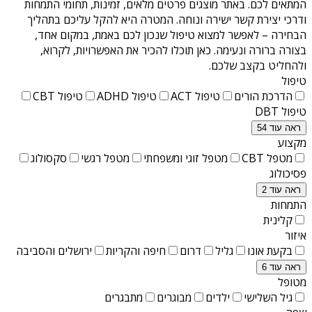
המתאים לכם. באתר מוצגים פרטים מלאים, זמינות, תחומי התמחות
ודרכי יצירת קשר ישירה ונוחה. המטרה היא להקל עליכם בתהליך
הבחירה – לאפשר למצוא טיפול שנכון לכם באמת, במקום אחד,
בצורה ברורה ונעימה. כאן תוכלו להכיר את האפשרויות, לקרוא,
ולהחליט בקצב שלכם.
טיפול
הדרכת הורים
טיפול ACT
טיפול ADHD
טיפול CBT
טיפול DBT
ראה עוד 54
מקצוע
מטפל CBT
מטפל זוגי ומשפחתי
מטפל רגשי
סקסולוג
פסיכולוג
ראה עוד 2
התמחות
קלינית
איזור
בקעת אונו
גליל
דרום
חיפה והקריות
ירושלים והסביבה
ראה עוד 6
מטופל
גיל השלישי
ילדים
מבוגרים
מתבגרים