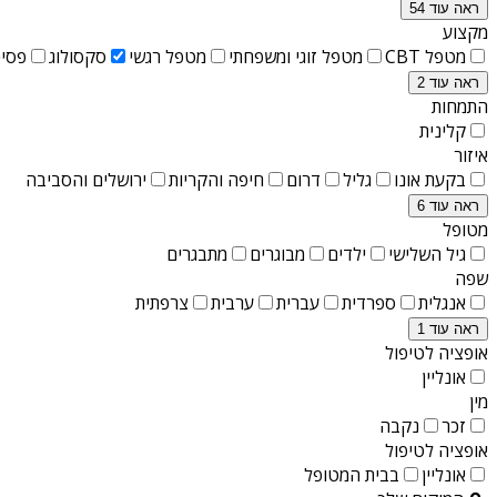
ראה עוד 54
מקצוע
מטפל CBT
מטפל זוגי ומשפחתי
מטפל רגשי
סקסולוג
פסיכ
ראה עוד 2
התמחות
קלינית
איזור
בקעת אונו
גליל
דרום
חיפה והקריות
ירושלים והסביבה
ראה עוד 6
מטופל
גיל השלישי
ילדים
מבוגרים
מתבגרים
שפה
אנגלית
ספרדית
עברית
ערבית
צרפתית
ראה עוד 1
אופציה לטיפול
אונליין
מין
זכר
נקבה
אופציה לטיפול
אונליין
בבית המטופל