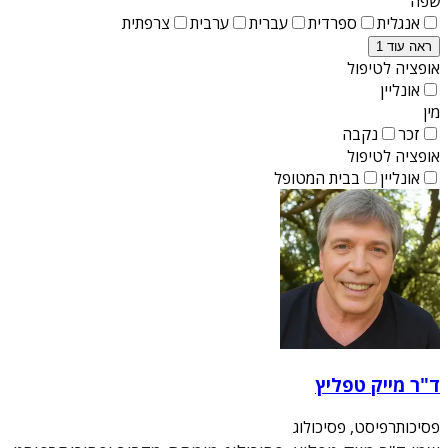
שפה
אנגלית
ספרדית
עברית
ערבית
צרפתית
ראה עוד 1
אופציה לטיפול
אונליין
מין
זכר
נקבה
אופציה לטיפול
אונליין
בבית המטופל
ד"ר מייק טפליץ
פסיכותרפיסט, פסיכולוג