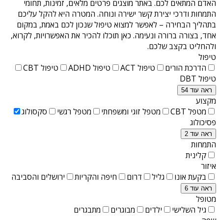
האדם המתאים לכם. באתר מוצגים פרטים מלאים, זמינות, תחומי
התמחות ודרכי יצירת קשר ישירה ונוחה. המטרה היא להקל עליכם
בתהליך הבחירה – לאפשר למצוא טיפול שנכון לכם באמת, במקום
אחד, בצורה ברורה ונעימה. כאן תוכלו להכיר את האפשרויות, לקרוא,
ולהחליט בקצב שלכם.
טיפול
הדרכת הורים
טיפול ACT
טיפול ADHD
טיפול CBT
טיפול DBT
ראה עוד 54
מקצוע
מטפל CBT
מטפל זוגי ומשפחתי
מטפל רגשי
סקסולוג
פסיכולוג
ראה עוד 2
התמחות
קלינית
איזור
בקעת אונו
גליל
דרום
חיפה והקריות
ירושלים והסביבה
ראה עוד 6
מטופל
גיל השלישי
ילדים
מבוגרים
מתבגרים