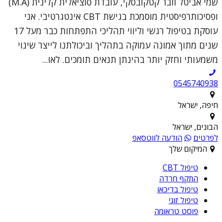
שמי אביטל וובר קטקובסקי, עובדת סוציאלית קלינית (M.A)
ופסיכותרפיסטית מוסמכת בגישת CBT אינטגרטיבי. אני
עוסקת בטיפול רגשי וליווי תהליכי התפתחות כבר מעל 17
שנים מתוך אמונה עמוקה בתהליך וביכולתנו לייצר שינוי
משמעותי וחזק יותר בהינתן תנאים תומכים. לאו...
0545740938
חיפה, ישראל
הבונים, ישראל
לפרטים
הודעה לווטסאפ
המיקום שלך
טיפול CBT
התקף חרדה
טיפול בדיכאו
טיפול זוגי
פוסט טראומה