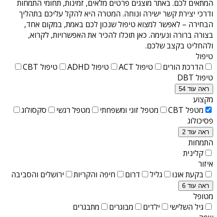
המתאים לכם. באתר מוצגים פרטים מלאים, זמינות, תחומי התמחות
ודרכי יצירת קשר ישירה ונוחה. המטרה היא להקל עליכם בתהליך
הבחירה – לאפשר למצוא טיפול שנכון לכם באמת, במקום אחד,
בצורה ברורה ונעימה. כאן תוכלו להכיר את האפשרויות, לקרוא,
ולהחליט בקצב שלכם.
טיפול
הדרכת הורים
טיפול ACT
טיפול ADHD
טיפול CBT
טיפול DBT
ראה עוד 54
מקצוע
מטפל CBT
מטפל זוגי ומשפחתי
מטפל רגשי
סקסולוג
פסיכולוג
ראה עוד 2
התמחות
קלינית
איזור
בקעת אונו
גליל
דרום
חיפה והקריות
ירושלים והסביבה
ראה עוד 6
מטופל
גיל השלישי
ילדים
מבוגרים
מתבגרים