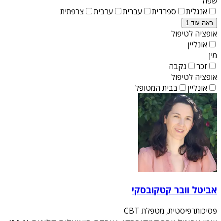
שפה
אנגלית
ספרדית
עברית
ערבית
צרפתית
ראה עוד 1
אופציה לטיפול
אונליין
מין
זכר
נקבה
אופציה לטיפול
אונליין
בבית המטופל
אביטל וובר קטקובסקי
פסיכותרפיסטית, מטפלת CBT