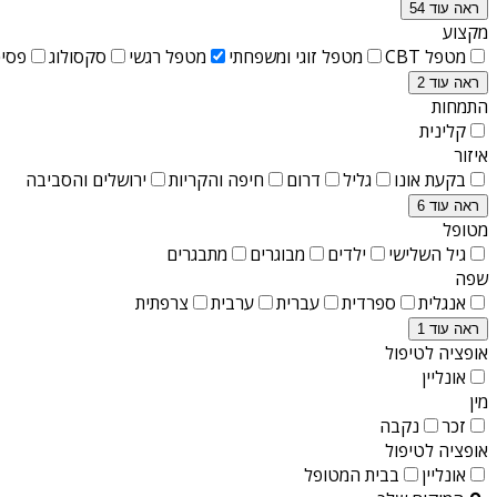
ראה עוד 54
מקצוע
מטפל CBT
מטפל זוגי ומשפחתי
מטפל רגשי
סקסולוג
פסיכ
ראה עוד 2
התמחות
קלינית
איזור
בקעת אונו
גליל
דרום
חיפה והקריות
ירושלים והסביבה
ראה עוד 6
מטופל
גיל השלישי
ילדים
מבוגרים
מתבגרים
שפה
אנגלית
ספרדית
עברית
ערבית
צרפתית
ראה עוד 1
אופציה לטיפול
אונליין
מין
זכר
נקבה
אופציה לטיפול
אונליין
בבית המטופל