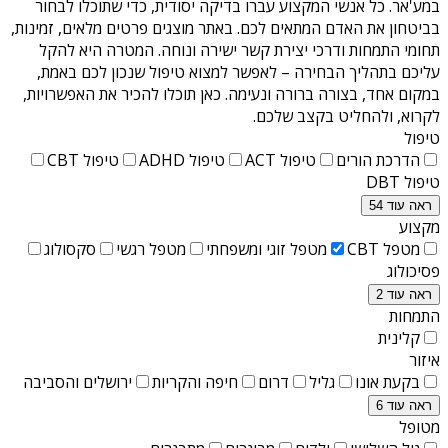
במע'אר
. כל אנשי המקצוע עברו בדיקה יסודית, כדי שתוכלו לבחור
בביטחון את האדם המתאים לכם. באתר מוצגים פרטים מלאים, זמינות,
תחומי התמחות ודרכי יצירת קשר ישירה ונוחה. המטרה היא להקל
עליכם בתהליך הבחירה – לאפשר למצוא טיפול שנכון לכם באמת,
במקום אחד, בצורה ברורה ונעימה. כאן תוכלו להכיר את האפשרויות,
לקרוא, ולהחליט בקצב שלכם.
טיפול
הדרכת הורים
טיפול ACT
טיפול ADHD
טיפול CBT
טיפול DBT
ראה עוד 54
מקצוע
מטפל CBT
מטפל זוגי ומשפחתי
מטפל רגשי
סקסולוג
פסיכולוג
ראה עוד 2
התמחות
קלינית
איזור
בקעת אונו
גליל
דרום
חיפה והקריות
ירושלים והסביבה
ראה עוד 6
מטופל