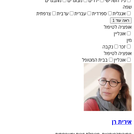
גיל השלישי
ילדים
מבוגרים
מתבגרים
שפה
אנגלית
ספרדית
עברית
ערבית
צרפתית
ראה עוד 1
אופציה לטיפול
אונליין
מין
זכר
נקבה
אופציה לטיפול
אונליין
בבית המטופל
אירית רן