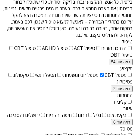
בלפיד
. כל אנשי המקצוע עברו בדיקה יסודית, כדי שתוכלו לבחור
בביטחון את האדם המתאים לכם. באתר מוצגים פרטים מלאים, זמינות,
תחומי התמחות ודרכי יצירת קשר ישירה ונוחה. המטרה היא להקל
עליכם בתהליך הבחירה – לאפשר למצוא טיפול שנכון לכם באמת,
במקום אחד, בצורה ברורה ונעימה. כאן תוכלו להכיר את האפשרויות,
לקרוא, ולהחליט בקצב שלכם.
טיפול
הדרכת הורים
טיפול ACT
טיפול ADHD
טיפול CBT
טיפול DBT
ראה עוד 54
מקצוע
מטפל CBT
מטפל זוגי ומשפחתי
מטפל רגשי
סקסולוג
פסיכולוג
ראה עוד 2
התמחות
קלינית
איזור
בקעת אונו
גליל
דרום
חיפה והקריות
ירושלים והסביבה
ראה עוד 6
מטופל