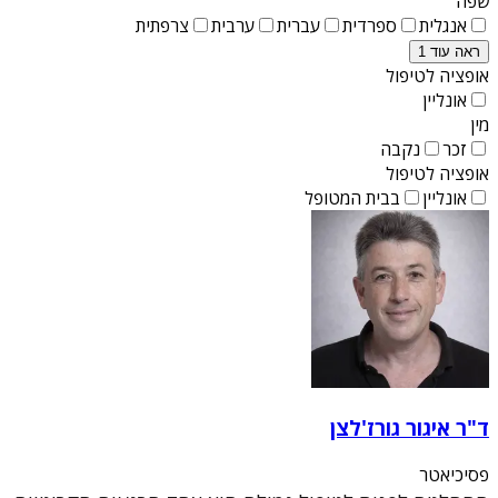
שפה
אנגלית
ספרדית
עברית
ערבית
צרפתית
ראה עוד 1
אופציה לטיפול
אונליין
מין
זכר
נקבה
אופציה לטיפול
אונליין
בבית המטופל
ד"ר איגור גורז'לצן
פסיכיאטר