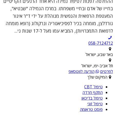
ההחלטה לפנות לטיפול גמילה היא אחד הרגעים הקריטיים
בחייו של אדם ובחיי משפחתו. במרכז הגמילה "שבטיא",
המעטפת הרפואית והנפשית מנוהלת על ידי ד"ר איגור
גורז'לצן, מומחה בכיר לפסיכיאטריה ונרקולוג (רופא מומחה
לרפואת התמכרויות), המביא עמו מעל ל-17 שנות ני...
058-7124712
באר שבע, ישראל
תל אביב-יפו, ישראל
לפרטים
הודעה לווטסאפ
המיקום שלך
טיפול CBT
התקף חרדה
טיפול בדיכאו
טיפול זוגי
פוסט טראומה