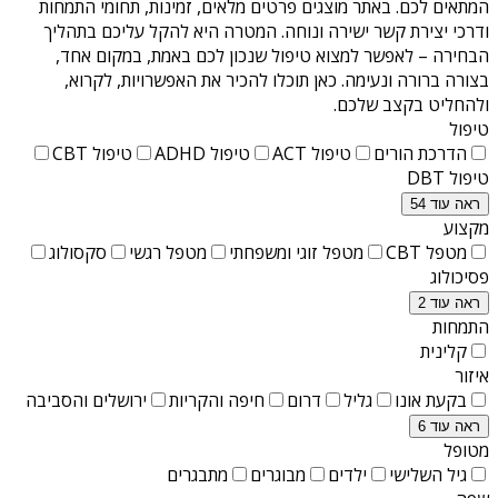
המתאים לכם. באתר מוצגים פרטים מלאים, זמינות, תחומי התמחות
ודרכי יצירת קשר ישירה ונוחה. המטרה היא להקל עליכם בתהליך
הבחירה – לאפשר למצוא טיפול שנכון לכם באמת, במקום אחד,
בצורה ברורה ונעימה. כאן תוכלו להכיר את האפשרויות, לקרוא,
ולהחליט בקצב שלכם.
טיפול
הדרכת הורים
טיפול ACT
טיפול ADHD
טיפול CBT
טיפול DBT
ראה עוד 54
מקצוע
מטפל CBT
מטפל זוגי ומשפחתי
מטפל רגשי
סקסולוג
פסיכולוג
ראה עוד 2
התמחות
קלינית
איזור
בקעת אונו
גליל
דרום
חיפה והקריות
ירושלים והסביבה
ראה עוד 6
מטופל
גיל השלישי
ילדים
מבוגרים
מתבגרים