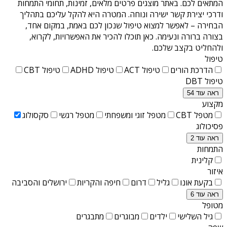
המתאים לכם. באתר מוצגים פרטים מלאים, זמינות, תחומי התמחות
ודרכי יצירת קשר ישירה ונוחה. המטרה היא להקל עליכם בתהליך
הבחירה – לאפשר למצוא טיפול שנכון לכם באמת, במקום אחד,
בצורה ברורה ונעימה. כאן תוכלו להכיר את האפשרויות, לקרוא,
ולהחליט בקצב שלכם.
טיפול
הדרכת הורים
טיפול ACT
טיפול ADHD
טיפול CBT
טיפול DBT
ראה עוד 54
מקצוע
מטפל CBT
מטפל זוגי ומשפחתי
מטפל רגשי
סקסולוג
פסיכולוג
ראה עוד 2
התמחות
קלינית
איזור
בקעת אונו
גליל
דרום
חיפה והקריות
ירושלים והסביבה
ראה עוד 6
מטופל
גיל השלישי
ילדים
מבוגרים
מתבגרים