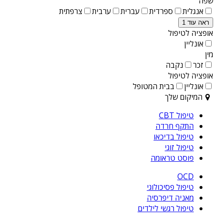
שפה
אנגלית
ספרדית
עברית
ערבית
צרפתית
ראה עוד 1
אופציה לטיפול
אונליין
מין
זכר
נקבה
אופציה לטיפול
אונליין
בבית המטופל
המיקום שלך
טיפול CBT
התקף חרדה
טיפול בדיכאו
טיפול זוגי
פוסט טראומה
OCD
טיפול פסיכולוגי
מאניה דיפרסיה
טיפול רגשי לילדים