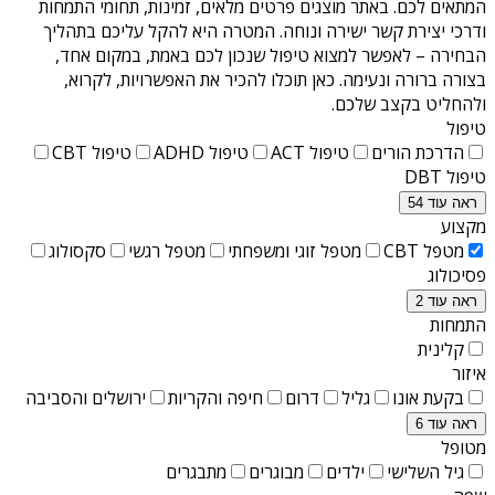
המתאים לכם. באתר מוצגים פרטים מלאים, זמינות, תחומי התמחות
ודרכי יצירת קשר ישירה ונוחה. המטרה היא להקל עליכם בתהליך
הבחירה – לאפשר למצוא טיפול שנכון לכם באמת, במקום אחד,
בצורה ברורה ונעימה. כאן תוכלו להכיר את האפשרויות, לקרוא,
ולהחליט בקצב שלכם.
טיפול
הדרכת הורים
טיפול ACT
טיפול ADHD
טיפול CBT
טיפול DBT
ראה עוד 54
מקצוע
מטפל CBT
מטפל זוגי ומשפחתי
מטפל רגשי
סקסולוג
פסיכולוג
ראה עוד 2
התמחות
קלינית
איזור
בקעת אונו
גליל
דרום
חיפה והקריות
ירושלים והסביבה
ראה עוד 6
מטופל
גיל השלישי
ילדים
מבוגרים
מתבגרים