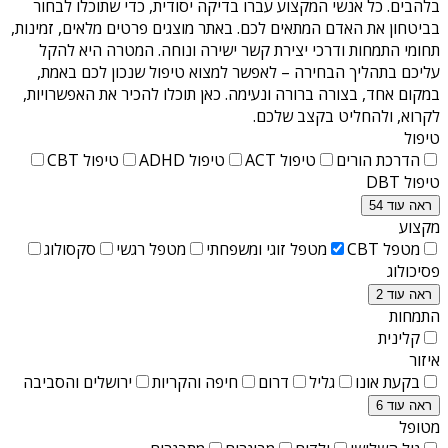
בלהבים
. כל אנשי המקצוע עברו בדיקה יסודית, כדי שתוכלו לבחור
בביטחון את האדם המתאים לכם. באתר מוצגים פרטים מלאים, זמינות,
תחומי התמחות ודרכי יצירת קשר ישירה ונוחה. המטרה היא להקל
עליכם בתהליך הבחירה – לאפשר למצוא טיפול שנכון לכם באמת,
במקום אחד, בצורה ברורה ונעימה. כאן תוכלו להכיר את האפשרויות,
לקרוא, ולהחליט בקצב שלכם.
טיפול
הדרכת הורים
טיפול ACT
טיפול ADHD
טיפול CBT
טיפול DBT
ראה עוד 54
מקצוע
מטפל CBT
מטפל זוגי ומשפחתי
מטפל רגשי
סקסולוג
פסיכולוג
ראה עוד 2
התמחות
קלינית
איזור
בקעת אונו
גליל
דרום
חיפה והקריות
ירושלים והסביבה
ראה עוד 6
מטופל