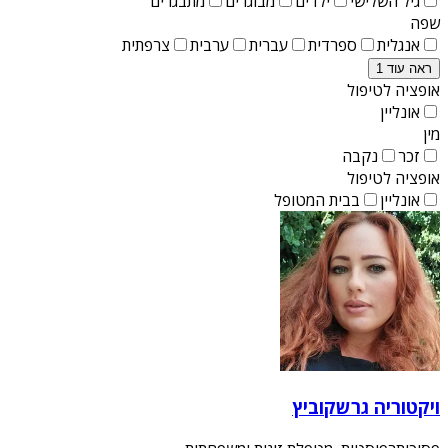
גיל השלישי
ילדים
מבוגרים
מתבגרים
שפה
אנגלית
ספרדית
עברית
ערבית
צרפתית
ראה עוד 1
אופציה לטיפול
אונליין
מין
זכר
נקבה
אופציה לטיפול
אונליין
בבית המטופל
ויקטוריה גרשקוביץ