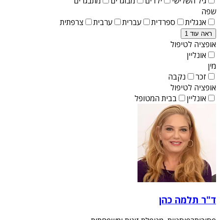
גיל השלישי
ילדים
מבוגרים
מתבגרים
שפה
אנגלית
ספרדית
עברית
ערבית
צרפתית
ראה עוד 1
אופציה לטיפול
אונליין
מין
זכר
נקבה
אופציה לטיפול
אונליין
בבית המטופל
ד"ר תלמה כהן