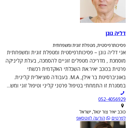
דליה גונן
פסיכותרפיסטית, מטפלת זוגית ומשפחתית
אני דליה גונן – פסיכותרפיסטית ומטפלת זוגית ומשפחתית
מוסמכת , מדריכה מטפלים זוגיים להסמכה, בעלת קליניקה
פרטית בכוכב יאיר.את השכלתי האקדמית רכשתי
באוניברסיטת בר אילן, M.A. בעבודה סוציאלית קלינית.
במסגרת זו התמחתי בטיפול פרטני קליני וטיפול זוגי ומש...
052-4056929
כוכב יאיר צור יגאל, ישראל
לפרטים
הודעה לווטסאפ