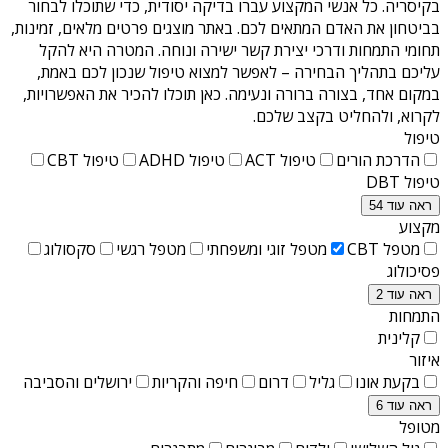
בקיסריה
. כל אנשי המקצוע עברו בדיקה יסודית, כדי שתוכלו לבחור
בביטחון את האדם המתאים לכם. באתר מוצגים פרטים מלאים, זמינות,
תחומי התמחות ודרכי יצירת קשר ישירה ונוחה. המטרה היא להקל
עליכם בתהליך הבחירה – לאפשר למצוא טיפול שנכון לכם באמת,
במקום אחד, בצורה ברורה ונעימה. כאן תוכלו להכיר את האפשרויות,
לקרוא, ולהחליט בקצב שלכם.
טיפול
הדרכת הורים
טיפול ACT
טיפול ADHD
טיפול CBT
טיפול DBT
ראה עוד 54
מקצוע
מטפל CBT
מטפל זוגי ומשפחתי
מטפל רגשי
סקסולוג
פסיכולוג
ראה עוד 2
התמחות
קלינית
איזור
בקעת אונו
גליל
דרום
חיפה והקריות
ירושלים והסביבה
ראה עוד 6
מטופל