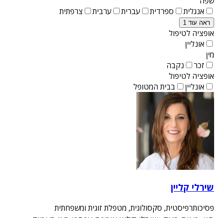
שפה
אנגלית
ספרדית
עברית
ערבית
צרפתית
ראה עוד 1
אופציה לטיפול
אונליין
מין
זכר
נקבה
אופציה לטיפול
אונליין
בבית המטופל
שירלי קליין
פסיכותרפיסטית, סקסולוגית, מטפלת זוגית ומשפחתית