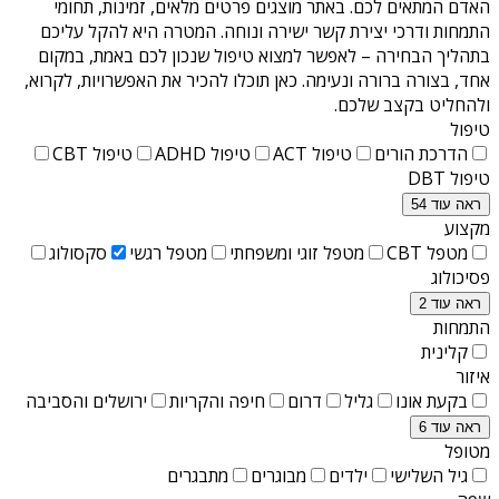
האדם המתאים לכם. באתר מוצגים פרטים מלאים, זמינות, תחומי
התמחות ודרכי יצירת קשר ישירה ונוחה. המטרה היא להקל עליכם
בתהליך הבחירה – לאפשר למצוא טיפול שנכון לכם באמת, במקום
אחד, בצורה ברורה ונעימה. כאן תוכלו להכיר את האפשרויות, לקרוא,
ולהחליט בקצב שלכם.
טיפול
הדרכת הורים
טיפול ACT
טיפול ADHD
טיפול CBT
טיפול DBT
ראה עוד 54
מקצוע
מטפל CBT
מטפל זוגי ומשפחתי
מטפל רגשי
סקסולוג
פסיכולוג
ראה עוד 2
התמחות
קלינית
איזור
בקעת אונו
גליל
דרום
חיפה והקריות
ירושלים והסביבה
ראה עוד 6
מטופל
גיל השלישי
ילדים
מבוגרים
מתבגרים