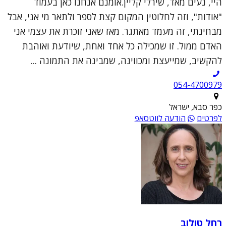
היי, נעים מאד, שירלי קליין.אומנם אנחנו כאן בעמוד
"אודות", וזה לחלוטין המקום קצת לספר ולתאר מי אני, אבל
מבחינתי, זה מעמד מאתגר. מאז שאני זוכרת את עצמי אני
האדם ממול. זו שמכילה כל אחד ואחת, שיודעת ואוהבת
להקשיב, שמייעצת ומכווינה, שמבינה את התמונה ...
054-4700979
כפר סבא, ישראל
לפרטים
הודעה לווטסאפ
רחל טולוב