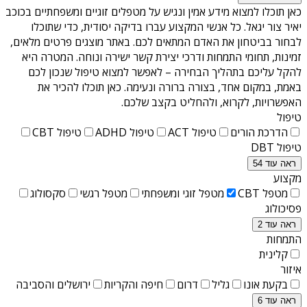
כאן תוכלו למצוא מידע אמין ונגיש על
מטפלים זוגיים ומשפחתיים בכוכב
יאיר צור יגאל
. כל אנשי המקצוע עברו בדיקה יסודית, כדי שתוכלו
לבחור בביטחון את האדם המתאים לכם. באתר מוצגים פרטים מלאים,
זמינות, תחומי התמחות ודרכי יצירת קשר ישירה ונוחה. המטרה היא
להקל עליכם בתהליך הבחירה – לאפשר למצוא טיפול שנכון לכם
באמת, במקום אחד, בצורה ברורה ונעימה. כאן תוכלו להכיר את
האפשרויות, לקרוא, ולהחליט בקצב שלכם.
טיפול
הדרכת הורים
טיפול ACT
טיפול ADHD
טיפול CBT
טיפול DBT
ראה עוד 54
מקצוע
מטפל CBT
מטפל זוגי ומשפחתי
מטפל רגשי
סקסולוג
פסיכולוג
ראה עוד 2
התמחות
קלינית
איזור
בקעת אונו
גליל
דרום
חיפה והקריות
ירושלים והסביבה
ראה עוד 6