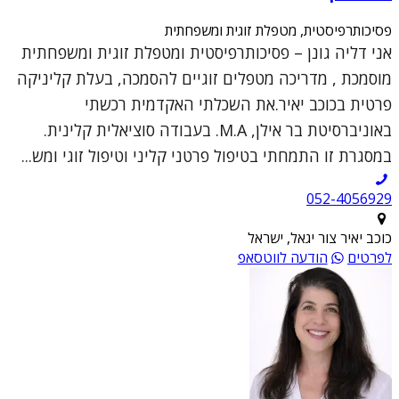
פסיכותרפיסטית, מטפלת זוגית ומשפחתית
אני דליה גונן – פסיכותרפיסטית ומטפלת זוגית ומשפחתית
מוסמכת , מדריכה מטפלים זוגיים להסמכה, בעלת קליניקה
פרטית בכוכב יאיר.את השכלתי האקדמית רכשתי
באוניברסיטת בר אילן, M.A. בעבודה סוציאלית קלינית.
במסגרת זו התמחתי בטיפול פרטני קליני וטיפול זוגי ומש...
052-4056929
כוכב יאיר צור יגאל, ישראל
לפרטים
הודעה לווטסאפ