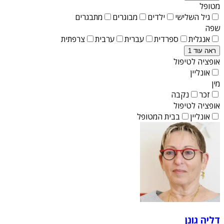
מטופל
גיל השלישי
ילדים
מבוגרים
מתבגרים
שפה
אנגלית
ספרדית
עברית
ערבית
צרפתית
ראה עוד 1
אופציה לטיפול
אונליין
מין
זכר
נקבה
אופציה לטיפול
אונליין
בבית המטופל
דליה גונן