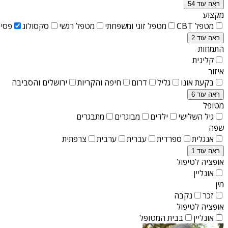
ראה עוד 54
מקצוע
מטפל CBT
מטפל זוגי ומשפחתי
מטפל רגשי
סקסולוג
פסיכ
ראה עוד 2
התמחות
קלינית
איזור
בקעת אונו
גליל
דרום
חיפה והקריות
ירושלים והסביבה
ראה עוד 6
מטופל
גיל השלישי
ילדים
מבוגרים
מתבגרים
שפה
אנגלית
ספרדית
עברית
ערבית
צרפתית
ראה עוד 1
אופציה לטיפול
אונליין
מין
זכר
נקבה
אופציה לטיפול
אונליין
בבית המטופל