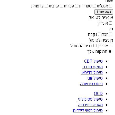
שפה
אנגלית
ספרדית
עברית
ערבית
צרפתית
ראה עוד 1
אופציה לטיפול
אונליין
מין
זכר
נקבה
אופציה לטיפול
אונליין
בבית המטופל
המיקום שלך
טיפול CBT
התקף חרדה
טיפול בדיכאו
טיפול זוגי
פוסט טראומה
OCD
טיפול פסיכולוגי
מאניה דיפרסיה
טיפול רגשי לילדים