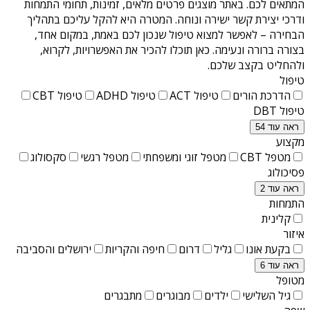
המתאים לכם. באתר מוצגים פרטים מלאים, זמינות, תחומי התמחות
ודרכי יצירת קשר ישירה ונוחה. המטרה היא להקל עליכם בתהליך
הבחירה – לאפשר למצוא טיפול שנכון לכם באמת, במקום אחד,
בצורה ברורה ונעימה. כאן תוכלו להכיר את האפשרויות, לקרוא,
ולהחליט בקצב שלכם.
טיפול
הדרכת הורים
טיפול ACT
טיפול ADHD
טיפול CBT
טיפול DBT
ראה עוד 54
מקצוע
מטפל CBT
מטפל זוגי ומשפחתי
מטפל רגשי
סקסולוג
פסיכולוג
ראה עוד 2
התמחות
קלינית
איזור
בקעת אונו
גליל
דרום
חיפה והקריות
ירושלים והסביבה
ראה עוד 6
מטופל
גיל השלישי
ילדים
מבוגרים
מתבגרים