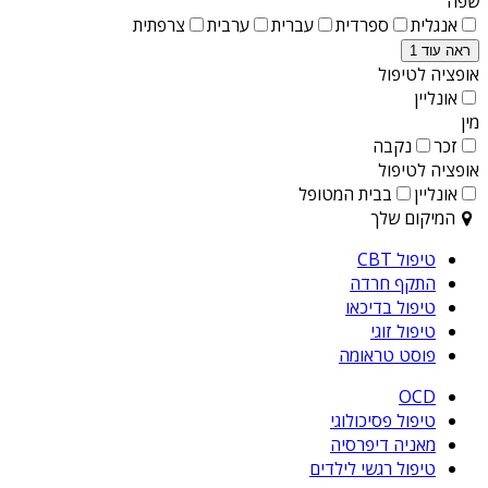
שפה
אנגלית
ספרדית
עברית
ערבית
צרפתית
ראה עוד 1
אופציה לטיפול
אונליין
מין
זכר
נקבה
אופציה לטיפול
אונליין
בבית המטופל
המיקום שלך
טיפול CBT
התקף חרדה
טיפול בדיכאו
טיפול זוגי
פוסט טראומה
OCD
טיפול פסיכולוגי
מאניה דיפרסיה
טיפול רגשי לילדים