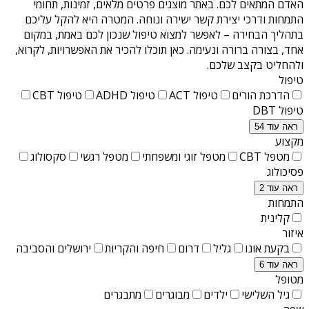
האדם המתאים לכם. באתר מוצגים פרטים מלאים, זמינות, תחומי
התמחות ודרכי יצירת קשר ישירה ונוחה. המטרה היא להקל עליכם
בתהליך הבחירה – לאפשר למצוא טיפול שנכון לכם באמת, במקום
אחד, בצורה ברורה ונעימה. כאן תוכלו להכיר את האפשרויות, לקרוא,
ולהחליט בקצב שלכם.
טיפול
הדרכת הורים
טיפול ACT
טיפול ADHD
טיפול CBT
טיפול DBT
ראה עוד 54
מקצוע
מטפל CBT
מטפל זוגי ומשפחתי
מטפל רגשי
סקסולוג
פסיכולוג
ראה עוד 2
התמחות
קלינית
איזור
בקעת אונו
גליל
דרום
חיפה והקריות
ירושלים והסביבה
ראה עוד 6
מטופל
גיל השלישי
ילדים
מבוגרים
מתבגרים