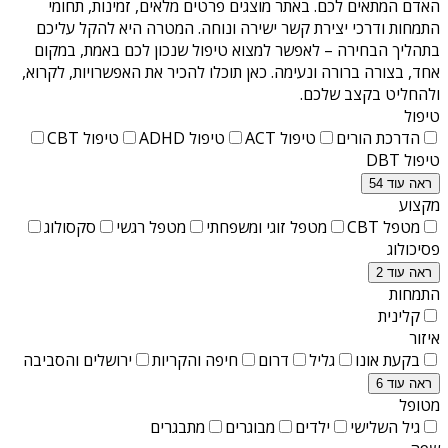
האדם המתאים לכם. באתר מוצגים פרטים מלאים, זמינות, תחומי
התמחות ודרכי יצירת קשר ישירה ונוחה. המטרה היא להקל עליכם
בתהליך הבחירה – לאפשר למצוא טיפול שנכון לכם באמת, במקום
אחד, בצורה ברורה ונעימה. כאן תוכלו להכיר את האפשרויות, לקרוא,
ולהחליט בקצב שלכם.
טיפול
הדרכת הורים
טיפול ACT
טיפול ADHD
טיפול CBT
טיפול DBT
ראה עוד 54
מקצוע
מטפל CBT
מטפל זוגי ומשפחתי
מטפל רגשי
סקסולוג
פסיכולוג
ראה עוד 2
התמחות
קלינית
איזור
בקעת אונו
גליל
דרום
חיפה והקריות
ירושלים והסביבה
ראה עוד 6
מטופל
גיל השלישי
ילדים
מבוגרים
מתבגרים