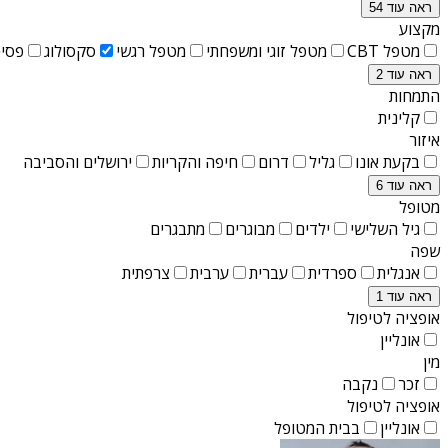
ראה עוד 54
מקצוע
מטפל CBT
מטפל זוגי ומשפחתי
מטפל רגשי
סקסולוג
פסיכ
ראה עוד 2
התמחות
קלינית
איזור
בקעת אונו
גליל
דרום
חיפה והקריות
ירושלים והסביבה
ראה עוד 6
מטופל
גיל השלישי
ילדים
מבוגרים
מתבגרים
שפה
אנגלית
ספרדית
עברית
ערבית
צרפתית
ראה עוד 1
אופציה לטיפול
אונליין
מין
זכר
נקבה
אופציה לטיפול
אונליין
בבית המטופל