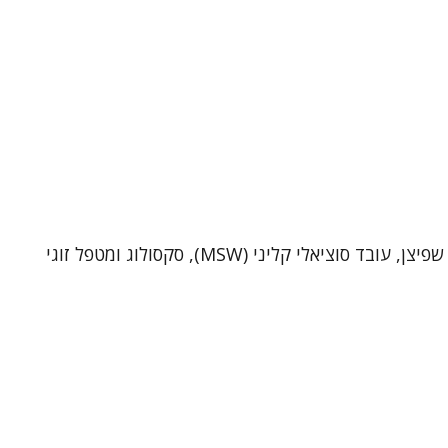
שי שפיצן – פסיכותרפיסט, סקסולוג ומטפל זוגי (MSW)מטפל ביחידים ובזוגות בקליניקה בתל-אביב וכן בטיפול אונליין. אני שי שפיצן, עובד סוציאלי קליני (MSW), סקסולוג ומטפל זוגי