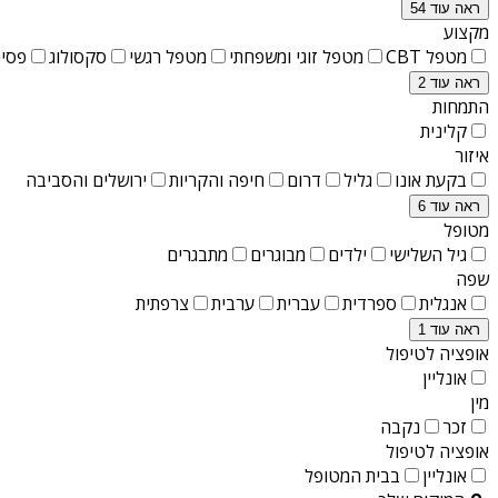
ראה עוד 54
מקצוע
מטפל CBT
מטפל זוגי ומשפחתי
מטפל רגשי
סקסולוג
פסיכ
ראה עוד 2
התמחות
קלינית
איזור
בקעת אונו
גליל
דרום
חיפה והקריות
ירושלים והסביבה
ראה עוד 6
מטופל
גיל השלישי
ילדים
מבוגרים
מתבגרים
שפה
אנגלית
ספרדית
עברית
ערבית
צרפתית
ראה עוד 1
אופציה לטיפול
אונליין
מין
זכר
נקבה
אופציה לטיפול
אונליין
בבית המטופל