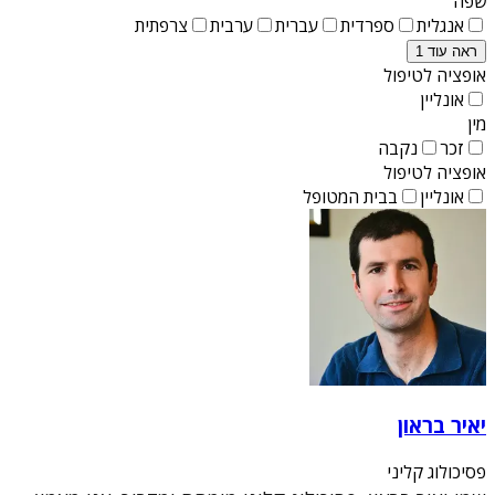
שפה
אנגלית
ספרדית
עברית
ערבית
צרפתית
ראה עוד 1
אופציה לטיפול
אונליין
מין
זכר
נקבה
אופציה לטיפול
אונליין
בבית המטופל
יאיר בראון
פסיכולוג קליני