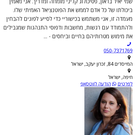
שמי יאיר בראון, פסיכולוג קליני מומחה ומדריך. אני מאמין
ביכולתו של כל אדם לממש את הפוטנציאל האמיתי שלו.
מעמדה זו, אני משתמש בכישוריי כדי לסייע לפונים להבחין
ולהתמודד עם רגשות, מחשבות ודפוסי התנהגות שמגבילים
את מימוש מטרותיהם בחיים וביחסים - ...
050-7371769
המייסדים 84, זכרון יעקב, ישראל
חיפה, ישראל
לפרטים
הודעה לווטסאפ