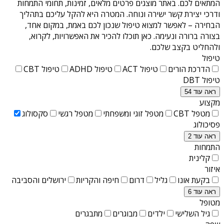
המתאים לכם. באתר מוצגים פרטים מלאים, זמינות, תחומי התמחות
ודרכי יצירת קשר ישירה ונוחה. המטרה היא להקל עליכם בתהליך
הבחירה – לאפשר למצוא טיפול שנכון לכם באמת, במקום אחד,
בצורה ברורה ונעימה. כאן תוכלו להכיר את האפשרויות, לקרוא,
ולהחליט בקצב שלכם.
טיפול
הדרכת הורים
טיפול ACT
טיפול ADHD
טיפול CBT
טיפול DBT
ראה עוד 54
מקצוע
מטפל CBT
מטפל זוגי ומשפחתי
מטפל רגשי
סקסולוג
פסיכולוג
ראה עוד 2
התמחות
קלינית
איזור
בקעת אונו
גליל
דרום
חיפה והקריות
ירושלים והסביבה
ראה עוד 6
מטופל
גיל השלישי
ילדים
מבוגרים
מתבגרים