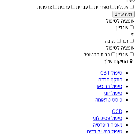
שפה
אנגלית
ספרדית
עברית
ערבית
צרפתית
ראה עוד 1
אופציה לטיפול
אונליין
מין
זכר
נקבה
אופציה לטיפול
אונליין
בבית המטופל
המיקום שלך
טיפול CBT
התקף חרדה
טיפול בדיכאו
טיפול זוגי
פוסט טראומה
OCD
טיפול פסיכולוגי
מאניה דיפרסיה
טיפול רגשי לילדים