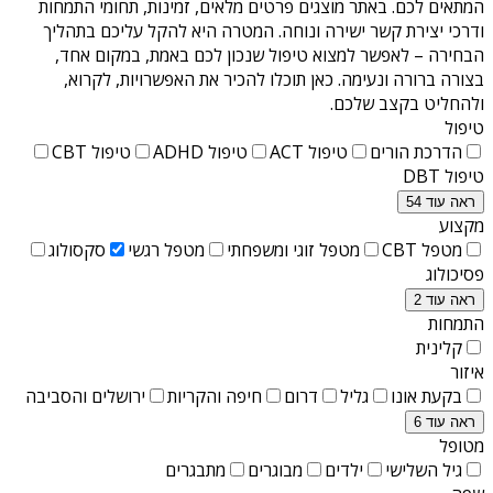
המתאים לכם. באתר מוצגים פרטים מלאים, זמינות, תחומי התמחות
ודרכי יצירת קשר ישירה ונוחה. המטרה היא להקל עליכם בתהליך
הבחירה – לאפשר למצוא טיפול שנכון לכם באמת, במקום אחד,
בצורה ברורה ונעימה. כאן תוכלו להכיר את האפשרויות, לקרוא,
ולהחליט בקצב שלכם.
טיפול
הדרכת הורים
טיפול ACT
טיפול ADHD
טיפול CBT
טיפול DBT
ראה עוד 54
מקצוע
מטפל CBT
מטפל זוגי ומשפחתי
מטפל רגשי
סקסולוג
פסיכולוג
ראה עוד 2
התמחות
קלינית
איזור
בקעת אונו
גליל
דרום
חיפה והקריות
ירושלים והסביבה
ראה עוד 6
מטופל
גיל השלישי
ילדים
מבוגרים
מתבגרים