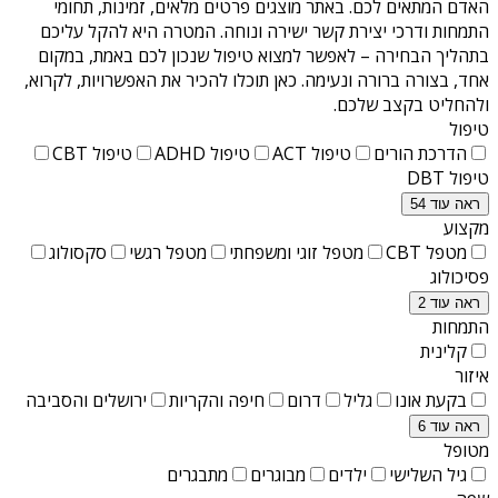
האדם המתאים לכם. באתר מוצגים פרטים מלאים, זמינות, תחומי
התמחות ודרכי יצירת קשר ישירה ונוחה. המטרה היא להקל עליכם
בתהליך הבחירה – לאפשר למצוא טיפול שנכון לכם באמת, במקום
אחד, בצורה ברורה ונעימה. כאן תוכלו להכיר את האפשרויות, לקרוא,
ולהחליט בקצב שלכם.
טיפול
הדרכת הורים
טיפול ACT
טיפול ADHD
טיפול CBT
טיפול DBT
ראה עוד 54
מקצוע
מטפל CBT
מטפל זוגי ומשפחתי
מטפל רגשי
סקסולוג
פסיכולוג
ראה עוד 2
התמחות
קלינית
איזור
בקעת אונו
גליל
דרום
חיפה והקריות
ירושלים והסביבה
ראה עוד 6
מטופל
גיל השלישי
ילדים
מבוגרים
מתבגרים