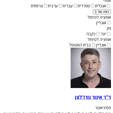
שפה
אנגלית
ספרדית
עברית
ערבית
צרפתית
ראה עוד 1
אופציה לטיפול
אונליין
מין
זכר
נקבה
אופציה לטיפול
אונליין
בבית המטופל
ד"ר איגור גורז'לצן
פסיכיאטר