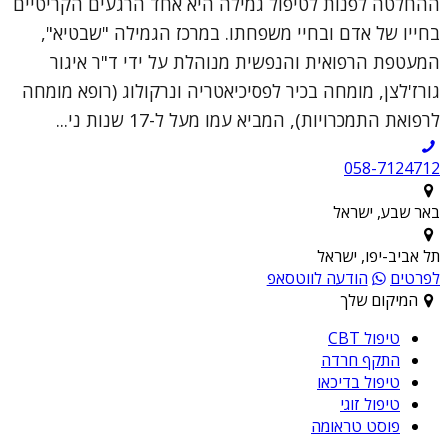
ההחלטה לפנות לטיפול גמילה היא אחד הרגעים הקריטיים
בחייו של אדם ובחיי משפחתו. במרכז הגמילה "שבטיא",
המעטפת הרפואית והנפשית מנוהלת על ידי ד"ר איגור
גורז'לצן, מומחה בכיר לפסיכיאטריה ונרקולוג (רופא מומחה
לרפואת התמכרויות), המביא עמו מעל ל-17 שנות ני...
058-7124712
באר שבע, ישראל
תל אביב-יפו, ישראל
לפרטים
הודעה לווטסאפ
המיקום שלך
טיפול CBT
התקף חרדה
טיפול בדיכאו
טיפול זוגי
פוסט טראומה